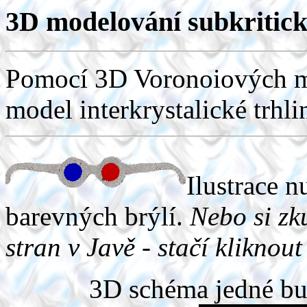
3D modelování subkritic
Pomocí 3D Voronoiových m
model interkrystalické trhlin
Ilustrace 
barevných brýlí.
Nebo si zk
stran v Javě - stačí kliknou
3D schéma jedné b