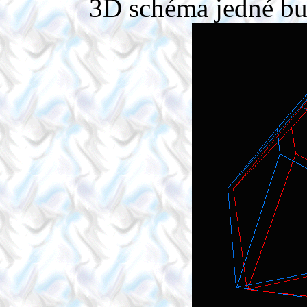
3D schéma jedné b