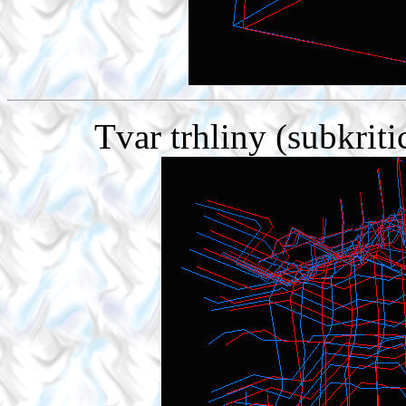
Tvar trhliny (subkri