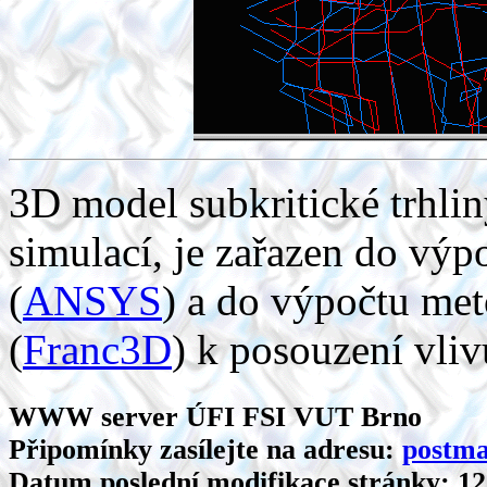
3D model subkritické trhli
simulací, je zařazen do vý
(
ANSYS
) a do výpočtu me
(
Franc3D
) k posouzení vli
WWW server ÚFI FSI VUT Brno
Připomínky zasílejte na adresu:
postma
Datum poslední modifikace stránky:
12